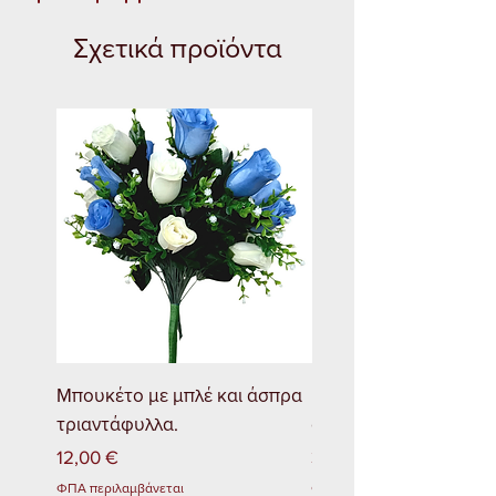
Σχετικά προϊόντα
Μπουκέτο με μπλέ και άσπρα
Νεραγγούλα φούξια
τριαντάφυλλα.
απόχρωση Στεφάνι
Τιμή
Τιμή
12,00 €
30,00 €
ΦΠΑ περιλαμβάνεται
ΦΠΑ περιλαμβάνεται