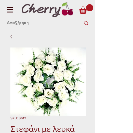
SKU: S612
Στεφάνι με λευκά