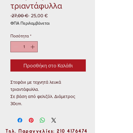
τριαντάφυλλα
 27,00 € 
25,00 €
Κανονική
Τιμή
τιμή
Έκπτωσης
ΦΠΑ Περιλαμβάνεται
Ποσότητα
*
Προσθήκη στο Καλάθι
Στεφάνι με τεχνητά λευκά
τριαντάφυλλα.
Σε βάση από φελιζόλ. Διάμετρος
30cm.
Τηλ. Παραγγελίες: 210 4176474