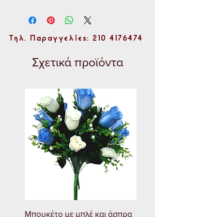
Τηλ. Παραγγελίες: 210 4176474
Σχετικά προϊόντα
Μπουκέτο με μπλέ και άσπρα
Νεραγγούλα φούξια