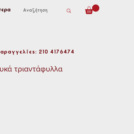
τερα
Παραγγελίες: 210 4176474
υκά τριαντάφυλλα