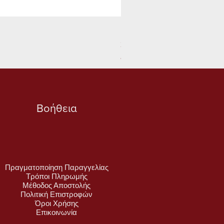
Νεραγγούλα φούξια απόχρ
Τιμή
30,00 €
ΦΠΑ περιλαμβάνεται
Βοήθεια
Πραγματοποίηση Παραγγελίας
Τρόποι Πληρωμής
Μέθοδος Αποστολής
Πολιτική Επιστροφών
Όροι Χρήσης
Επικοινωνία