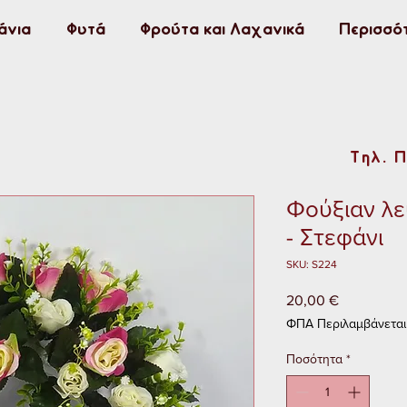
άνια
Φυτά
Φρούτα και Λαχανικά
Περισσό
Τηλ. 
Φούξιαν λε
- Στεφάνι
SKU: S224
20,00 €
Τιμή
ΦΠΑ Περιλαμβάνεται
Ποσότητα
*