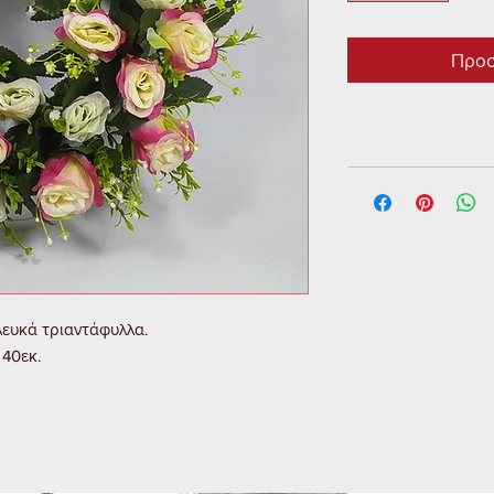
Προσ
λευκά τριαντάφυλλα.

 40εκ.