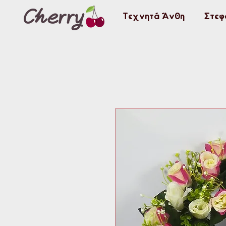
Τεχνητά Άνθη
Στεφ