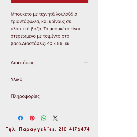
Μπουκέτο με τεχνητά λουλούδια 
τριαντάφυλλα, και κρίνους σε 
πλαστικό βάζο. Το μπουκέτο είναι 
στερεωμένο με τσιμέντο στο 
βάζο.Διαστάσεις: 40 x 56  εκ. 
Διαστάσεις
Ύψος: 56 εκ.
Υλικό
Πλάτος: 40 εκ.
Ύφασμα - πλαστικό
Πληροφορίες
Τα εικονιζόμενα χρώματα ενδέχεται να
διαφέρουν ελάχιστα από τα πραγματικά,
γεγονός που οφείλεται στις συνθήκες
φωτογράφισης και στις εκάστοτε
Τηλ. Παραγγελίες: 210 4176474
ρυθμίσεις οθόνης του χρήστη.